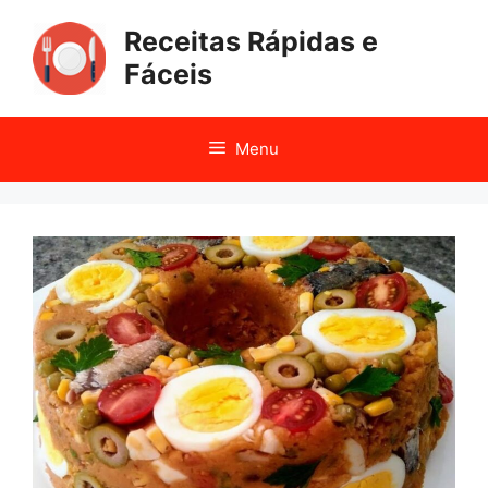
Pular
Receitas Rápidas e
para
o
Fáceis
conteúdo
Menu