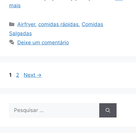
mais
Categorias
Airfryer
,
comidas rápidas
,
Comidas
Salgadas
Deixe um comentário
Page
Page
1
2
Next
→
Pesquisar
por: