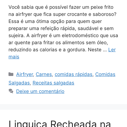
Você sabia que é possível fazer um peixe frito
na airfryer que fica super crocante e saboroso?
Essa é uma ótima opção para quem quer
preparar uma refeição rápida, saudável e sem
sujeira. A airfryer é um eletrodoméstico que usa
ar quente para fritar os alimentos sem óleo,
reduzindo as calorias e a gordura. Neste …
Ler
mais
Categorias
Airfryer
,
Carnes
,
comidas rápidas
,
Comidas
Salgadas
,
Receitas salgadas
Deixe um comentário
Linguiça Recheada na