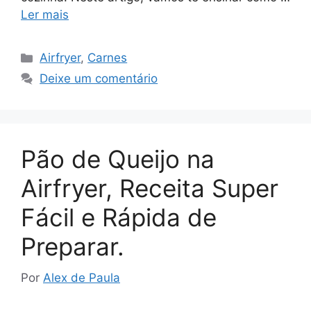
Ler mais
Categorias
Airfryer
,
Carnes
Deixe um comentário
Pão de Queijo na
Airfryer, Receita Super
Fácil e Rápida de
Preparar.
Por
Alex de Paula