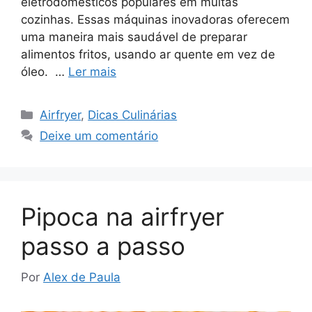
eletrodomésticos populares em muitas
cozinhas. Essas máquinas inovadoras oferecem
uma maneira mais saudável de preparar
alimentos fritos, usando ar quente em vez de
óleo. …
Ler mais
Categorias
Airfryer
,
Dicas Culinárias
Deixe um comentário
Pipoca na airfryer
passo a passo
Por
Alex de Paula