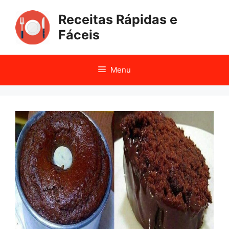
Pular
Receitas Rápidas e
para
o
Fáceis
conteúdo
Menu