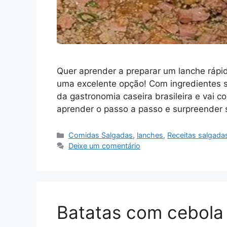
Quer aprender a preparar um lanche rápid
uma excelente opção! Com ingredientes s
da gastronomia caseira brasileira e vai c
aprender o passo a passo e surpreender 
Categorias
Comidas Salgadas
,
lanches
,
Receitas salgada
Deixe um comentário
Batatas com cebola 