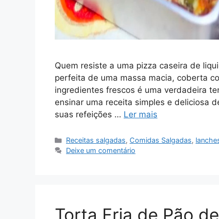
Quem resiste a uma pizza caseira de liqu
perfeita de uma massa macia, coberta co
ingredientes frescos é uma verdadeira te
ensinar uma receita simples e deliciosa de
suas refeições …
Ler mais
Categorias
Receitas salgadas
,
Comidas Salgadas
,
lanche
Deixe um comentário
Torta Fria de Pão d