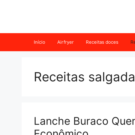
Pular
para
o
conteúdo
Início
Airfryer
Receitas doces
Re
Receitas salgad
Lanche Buraco Quen
Econômico