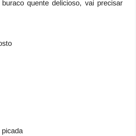
buraco quente delicioso, vai precisar
osto
a picada