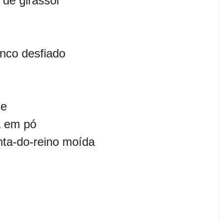
 de girassol
nco desfiado
ce
a em pó
nta-do-reino moída