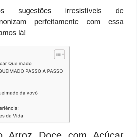
s sugestões irresistíveis de
onizam perfeitamente com essa
amos lá!
úcar Queimado
 QUEIMADO PASSO A PASSO
queimado da vovó
riência:
es da Vida
o Arroz Doce com Açúcar