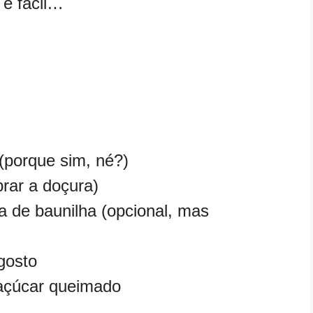
 é fácil…
 (porque sim, né?)
brar a doçura)
a de baunilha (opcional, mas
gosto
 açúcar queimado