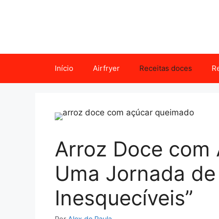
Pular
para
o
conteúdo
Início
Airfryer
Receitas doces
Re
Arroz Doce com 
Uma Jornada de
Inesquecíveis”
Por
Alex de Paula