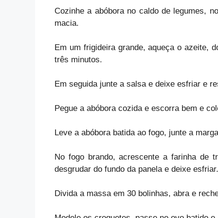
Cozinhe a abóbora no caldo de legumes, no
macia.
Em um frigideira grande, aqueça o azeite, d
três minutos.
Em seguida junte a salsa e deixe esfriar e r
Pegue a abóbora cozida e escorra bem e co
Leve a abóbora batida ao fogo, junte a marga
No fogo brando, acrescente a farinha de 
desgrudar do fundo da panela e
deixe esfriar
Divida a massa em 30 bolinhas, abra e rech
Modele os croquetes, passe no ovo batido e 