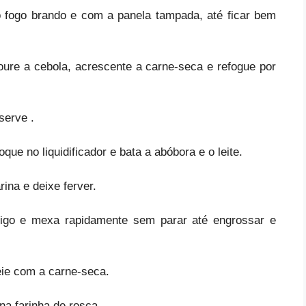
 fogo brando e com a panela tampada, até ficar bem
oure a cebola, acrescente a carne-seca e refogue por
eserve .
loque no
liquidificador e bata a abóbora e o leite.
rina e deixe ferver.
trigo e mexa rapidamente sem parar até engrossar e
.
eie com a carne-seca.
na farinha de rosca.