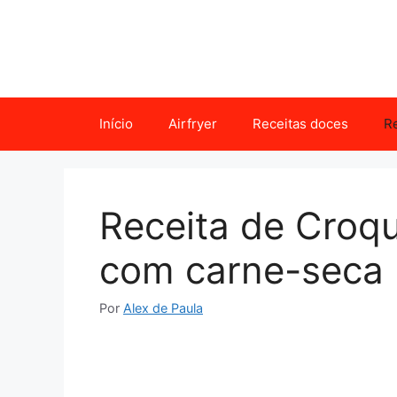
Pular
para
o
conteúdo
Início
Airfryer
Receitas doces
Re
Receita de Croq
com carne-seca
Por
Alex de Paula