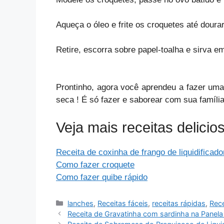
Aqueça o óleo e frite os croquetes até dour
Retire, escorra sobre papel-toalha e sirva e
Prontinho, agora você aprendeu a fazer uma
seca ! É
só fazer e saborear com sua famíl
Veja mais receitas delicio
Receita de coxinha de frango de liquidificado
Como fazer croquete
Como fazer quibe rápido
Categorias
lanches
,
Receitas fáceis
,
receitas rápidas
,
Rece
Receita de Gravatinha com sardinha na Panela