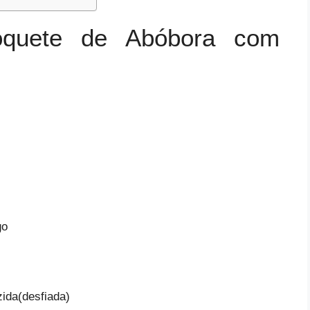
roquete de Abóbora com
go
ida(desfiada)