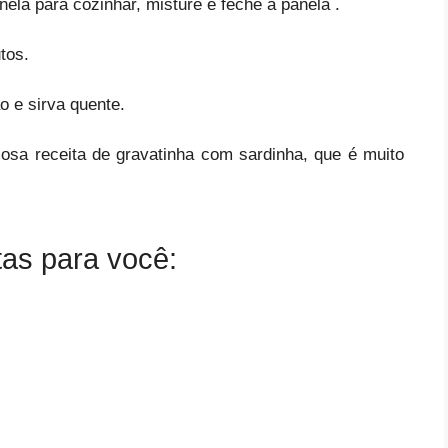
nela para cozinhar, misture e feche a panela .
utos.
 e sirva quente.
iosa receita de gravatinha com sardinha, que é muito
tas para você: