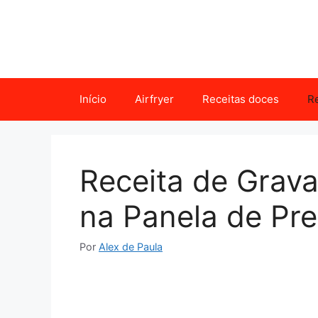
Pular
para
o
conteúdo
Início
Airfryer
Receitas doces
Re
Receita de Grav
na Panela de Pr
Por
Alex de Paula