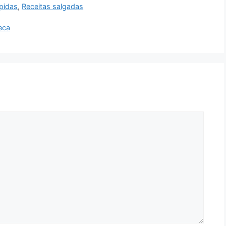
ápidas
,
Receitas salgadas
eca