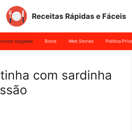
Receitas Rápidas e Fáceis
ceitas salgadas
Bolos
Web Stories
Política Pri
atinha com sardinha
essão