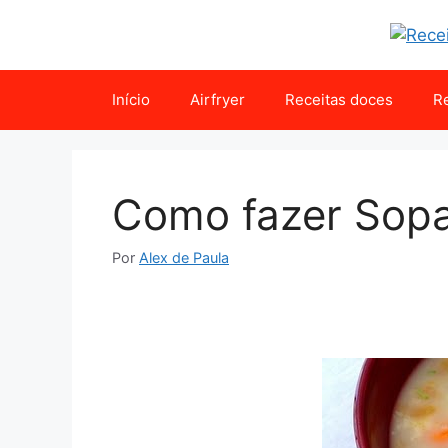
Pular
para
o
conteúdo
Início
Airfryer
Receitas doces
Re
Como fazer Sopa
Por
Alex de Paula