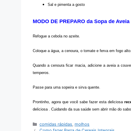
Sal e pimenta a gosto
MODO DE PREPARO da Sopa de Aveia
Refogue a cebola no azeite.
Coloque a água, a cenoura, o tomate e ferva em fogo alto
Quando a cenoura ficar macia, adicione a aveia a couve
temperos.
Passe para uma sopeira e sirva quente.
Prontinho, agora que você sabe fazer esta deliciosa
rec
deliciosa . Cuidando da sua saúde sem abrir mão do sabo
Categorias
comidas rápidas
,
molhos
Como fazer Barra de Cereais Integrais