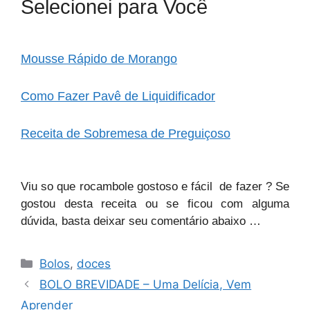
Selecionei para Você
Mousse Rápido de Morango
Como Fazer Pavê de Liquidificador
Receita de Sobremesa de Preguiçoso
Viu so que rocambole gostoso e fácil de fazer ? Se
gostou desta receita ou se ficou com alguma
dúvida, basta deixar seu comentário abaixo …
Categorias
Bolos
,
doces
BOLO BREVIDADE – Uma Delícia, Vem
Aprender