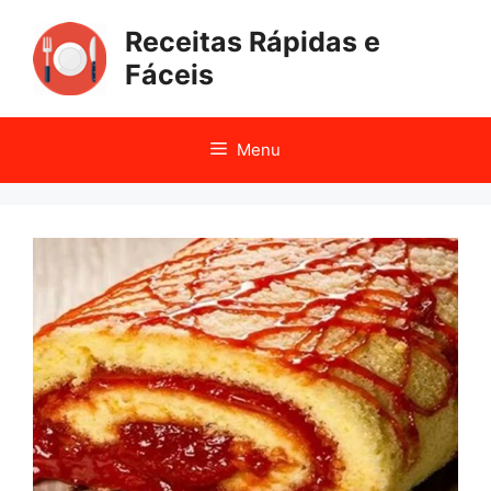
Pular
Receitas Rápidas e
para
o
Fáceis
conteúdo
Menu