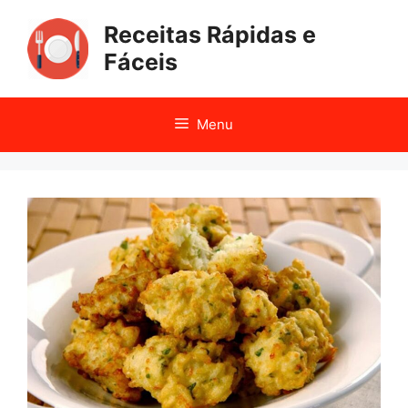
Pular
Receitas Rápidas e
para
o
Fáceis
conteúdo
Menu