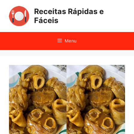
Pular
Receitas Rápidas e
para
o
Fáceis
conteúdo
Menu