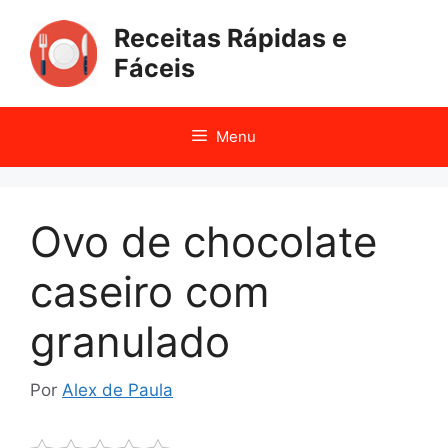
Pular
Receitas Rápidas e
para
o
Fáceis
conteúdo
Menu
Ovo de chocolate
caseiro com
granulado
Por
Alex de Paula