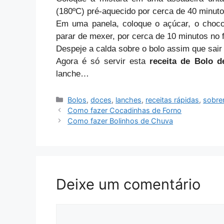
(180ºC) pré-aquecido por cerca de 40 minuto
Em uma panela, coloque o açúcar, o chocol
parar de mexer, por cerca de 10 minutos no 
Despeje a calda sobre o bolo assim que sair 
Agora é só servir esta
receita de Bolo 
lanche…
Categorias
Bolos
,
doces
,
lanches
,
receitas rápidas
,
sobr
Como fazer Cocadinhas de Forno
Como fazer Bolinhos de Chuva
Deixe um comentário
Comentário