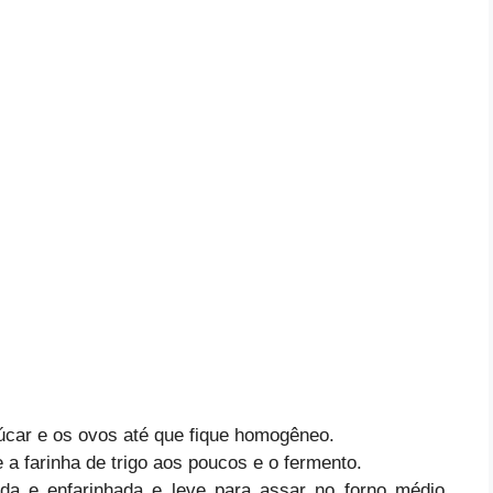
açúcar e os ovos até que fique homogêneo.
 a farinha de trigo aos poucos e o fermento.
da e enfarinhada e leve para assar no forno médio