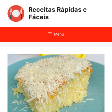
Pular
Receitas Rápidas e
para
o
Fáceis
conteúdo
Menu