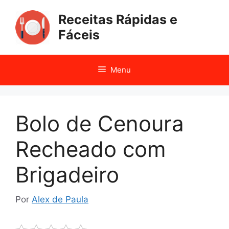
Pular
Receitas Rápidas e
para
o
Fáceis
conteúdo
Menu
Bolo de Cenoura
Recheado com
Brigadeiro
Por
Alex de Paula