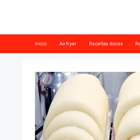
Pular
para
o
conteúdo
Início
Airfryer
Receitas doces
Re