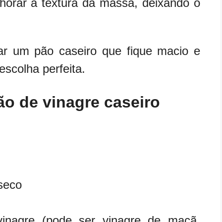
orar a textura da massa, deixando o
ar um pão caseiro que fique macio e
escolha perfeita.
ão de vinagre caseiro
 seco
inagre (pode ser vinagre de maçã,