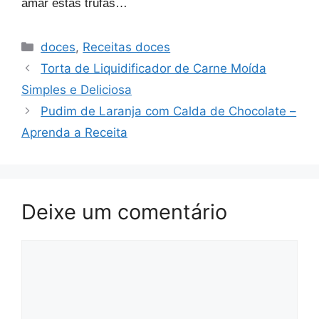
amar estas trufas…
Categorias
doces
,
Receitas doces
Torta de Liquidificador de Carne Moída
Simples e Deliciosa
Pudim de Laranja com Calda de Chocolate –
Aprenda a Receita
Deixe um comentário
Comentário