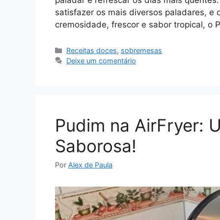
paladar e refrescar os dias mais quente
satisfazer os mais diversos paladares, 
cremosidade, frescor e sabor tropical, 
Categorias
Receitas doces
,
sobremesas
Deixe um comentário
Pudim na AirFryer: 
Saborosa!
Por
Alex de Paula