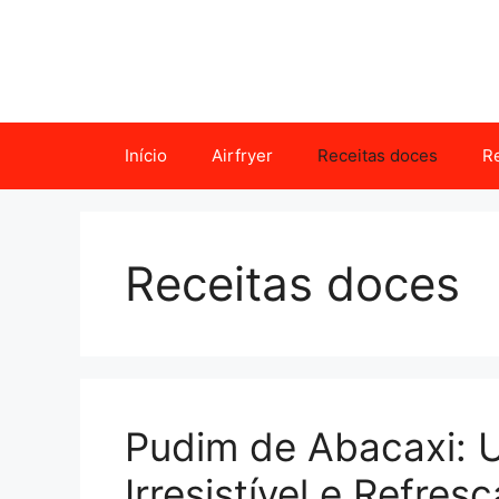
Pular
para
o
conteúdo
Início
Airfryer
Receitas doces
Re
Receitas doces
Pudim de Abacaxi:
Irresistível e Refres