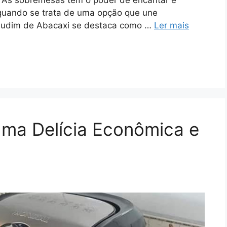
s. As sobremesas têm o poder de encantar e
e quando se trata de uma opção que une
o Pudim de Abacaxi se destaca como …
Ler mais
Uma Delícia Econômica e